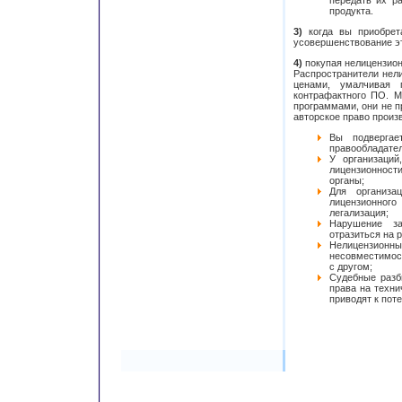
передать их р
продукта.
3)
когда вы приобрет
усовершенствование эт
4)
покупая нелицензион
Распространители нел
ценами, умалчивая 
контрафактного ПО. М
программами, они не п
авторское право произ
Вы подвергае
правообладател
У организаци
лицензионност
органы;
Для организа
лицензионног
легализация;
Нарушение за
отразиться на 
Нелицензион
несовместимос
с другом;
Судебные разб
права на техн
приводят к поте