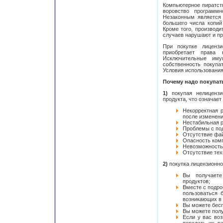
Компьютерное пиратств
воровство программн
Незаконным является 
большего числа копий
Кроме того, производ
случаев нарушают и пр
При покупке лицензи
приобретает права 
Исключительные иму
собственность покупа
Условия использования
Почему надо покупат
1)
покупая нелицензи
продукта, что означает
Некорректная 
после изменени
Нестабильная р
Проблемы с под
Отсутствие фай
Опасность ком
Невозможность 
Отсутствие тех
2)
покупка лицензионно
Вы получаете
продуктов;
Вместе с подр
пользоваться 
возникающих в 
Вы можете бесп
Вы можете полу
Если у вас во