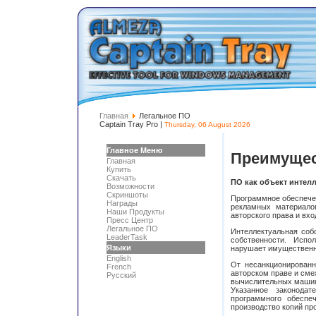
Главная
Легальное ПО
Captain Tray Pro |
Thursday, 06 August 2026
Главное Меню
Преимущес
Главная
Купить
Скачать
ПО как объект интел
Возможности
Скриншоты
Программное обеспече
Награды
рекламных материало
Наши Продукты
авторского права и вхо
Пресс Центр
Легальное ПО
Интеллектуальная соб
LeaderTask
собственности. Испо
Языки
нарушает имущественны
English
От несанкционирован
French
авторском праве и сме
Русский
вычислительных машин
Указанное законодат
программного обеспе
производство копий пр